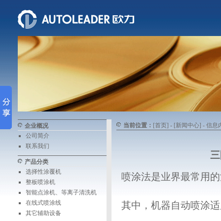
当前位置：
[首页]
-
[新闻中心]
- 信息
企业概况
公司简介
联系我们
三
产品分类
选择性涂覆机
喷涂法是业界最常用的
整板喷涂机
智能点涂机、等离子清洗机
在线式喷涂线
其中，机器自动喷涂适
其它辅助设备