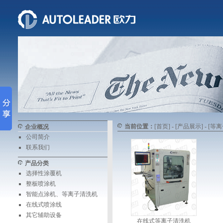
当前位置：
[首页]
-
[产品展示]
-
[等
企业概况
公司简介
联系我们
产品分类
选择性涂覆机
整板喷涂机
智能点涂机、等离子清洗机
在线式喷涂线
其它辅助设备
在线式等离子清洗机